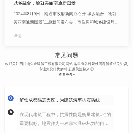
城乡融合，绘就美丽南通新图景
2024年8月9日，南通市政府新闻办召开“城乡融合，绘就
美丽南通新图景”主题新闻发布会，市住房和城乡建设局就
城市更新和完整社区建设等方面的举措成效作相关介
详情
绍。 宜居住区打造工程是城市更新三年行动的重要篇
章，近年来，我市共完成281个老旧小区改造任务，涉及
常见问题
居民约14.8万户，建筑面积超1300万平方米，原本许多设
施
欢迎关注四川鸿久金建筑工程有限公司网站,这里有各种疑难问题解答相关知识,
专注为您排忧解惑,赶紧关注起来吧!
查看更多+
Q
解锁成都隔震支座，为建筑筑牢抗震防线
A
在现代建筑工程中，抗震性能是衡量建筑..性的
重要指标。地震作为一种非常具破坏力的自然
灾害，给人类生命财产带来了巨大威胁。而隔