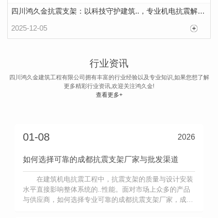
四川鸿久金抗震支架：以科技守护建筑..，专业机电抗震解决方案供应商
2025-12-05
科技创新带领未来——成都抗震支架行业的发展与展望
随着“韧性城市”、“..城市”建设理念的深入，建筑
行业资讯
机电抗震已从“可选”变为“必选”。成都作为国家中心
四川鸿久金建筑工程有限公司拥有丰富的行业经验以及专业知识,如果您想了解
更多精彩行业资讯,欢迎关注鸿久金!
城市，正大力推进城市..建设，这为成都抗震支架行
查看更多+
2026-01-08
业带来了巨大的发展机遇，也对其技术创新与应用水
平提出了更高要求。行业的发展离不开技术驱动。当
前，成都抗震支架厂家，如四川鸿久金建筑工程有限
01-08
2026
公司，正积极推动产品的智能化与系统
如何选择可靠的成都抗震支架厂家与批发渠道
在建筑机电抗震工程中，抗震支架的质量与设计安装
水平直接影响整体系统的..性能。面对市场上众多的产品
与供应商，如何选择专业可靠的成都抗震支架厂家，成为
许多工程单位关心的问题。首先，合规性是基础。正规厂