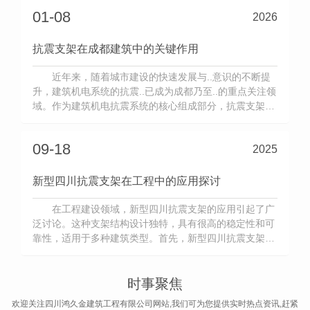
家应具备完整的企业资质，其产品必须符合GB/T 37267-
01-08
2026
2018《建筑抗震支吊架通用技术条件》等国家标准，并拥
有..检
抗震支架在成都建筑中的关键作用
近年来，随着城市建设的快速发展与..意识的不断提
升，建筑机电系统的抗震..已成为成都乃至..的重点关注领
域。作为建筑机电抗震系统的核心组成部分，抗震支架在
地震中能有效防止机电管道、风管、桥架等设施脱落、损
坏，从而大幅降低次生灾害风险，保障人员..与财产完
09-18
2025
整。成都作为西南地区的重要中心城市，近年来新建及改
造项目均对机电抗
新型四川抗震支架在工程中的应用探讨
在工程建设领域，新型四川抗震支架的应用引起了广
泛讨论。这种支架结构设计独特，具有很高的稳定性和可
靠性，适用于多种建筑类型。首先，新型四川抗震支架采
用了..的材料和工艺，能够有效减震和抗震。其设计考虑
到了各种可能的地质和气候因素，..在地震等自然灾害发
生时，建筑物依然能够保持稳定，减少人员和财产损失。
时事聚焦
其次，这种支架具有安
欢迎关注四川鸿久金建筑工程有限公司网站,我们可为您提供实时热点资讯,赶紧