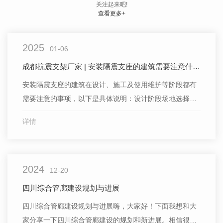
关注起来吧!
查看更多+
2025
01-06
成都抗震支架厂家 | 安装隔震支座的建筑需要注意什么？
安装隔震支座的建筑在设计、施工及使用维护等阶段都有
需要注意的事项，以下是具体说明：设计阶段场地选择与
勘察：优先选择对抗震有利的地段，避开地震时可能发生
详情
滑坡、泥石流等地质灾害的区域。详细勘察场地的地质条
件，包括土层分布、地下水位等，为隔震支座的选型和设
计提供准确依据。隔震支座选型与布置：根据建筑的结构
2024
类型、高度、重量以及
12-20
四川综合管廊建设规划与进展
四川综合管廊建设规划与进展嗨，大家好！下面我想和大
家分享一下四川综合管廊建设的规划和新进展。相信很多