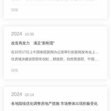
人对这个项目可能还不太了解，但它对我们的生活和城市
详情
发展有着重要的影响，因此让我们一起来看看吧！首先，
什么是综合管廊呢？简单来说，它是为了更好地管理城市
地下管线而建设的一个系统。在我们的日常生活中，水、
2024
电、气等各种管线布满
10-30
改造再发力 满足“新刚需”
在10月17日上午国务院新闻办公室举行的新闻发布会上，
住房城乡建设部部长倪虹，财政部、自然资源部、中国人
民银行、国家金融监督管理总局负责人介绍促进房地产市
详情
场平稳健康发展有关情况，并回答记者提问。 会上，
倪虹部长表示，通过货币化安置等方式，新增实施100万
套城中村改造和危旧房改造。我们可以看到，这次提及的
2024
改造，是“
10-14
各地陆续优化调整房地产措施 市场整体出现积极变化