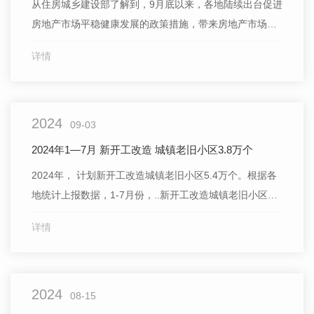
从住房城乡建设部了解到，9月底以来，各地陆续出台促进
房地产市场平稳健康发展的政策措施，带来房地产市场整
体上呈现积极变化，市场信心有所恢复。 国庆节前，
详情
北上广深四个..城市调整住房限购等政策措施。重庆、四
川、广东、湖北、云南等10余个省（自治区、直辖市）出
台了省级层面促进房地产市场健康发展的政策文件。武
2024
汉、南昌、合
09-03
2024年1—7月 新开工改造 城镇老旧小区3.8万个
2024年， 计划新开工改造城镇老旧小区5.4万个。根据各
地统计上报数据，1-7月份，..新开工改造城镇老旧小区3.8
万个。分地区看，江苏、吉林、青海、辽宁、江西、上
详情
海、内蒙古、山东等8个地区开工率超过80%。
2024
08-15